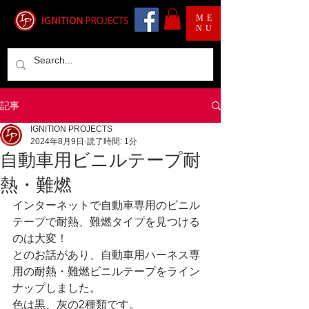
ME
NU
記事
IGNITION PROJECTS
2024年8月9日
読了時間: 1分
自動車用ビニルテープ耐
熱・難燃
インターネットで自動車専用のビニル
テープで耐熱、難燃タイプを見つける
のは大変！
とのお話があり、自動車用ハーネス専
用の耐熱・難燃ビニルテープをライン
ナップしました。
色は黒、灰の2種類です。