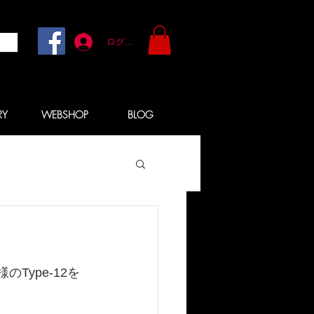
ログイン
RY
WEBSHOP
BLOG
様のType-12を