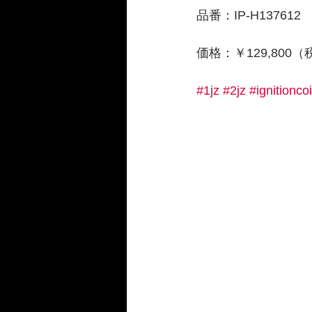
品番：IP-H137612
価格：￥129,800
#1jz
#2jz
#ignitioncoi