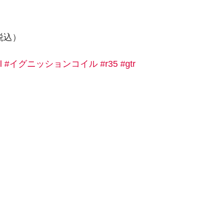
（税込）
l
#イグニッションコイル
#r35
#gtr