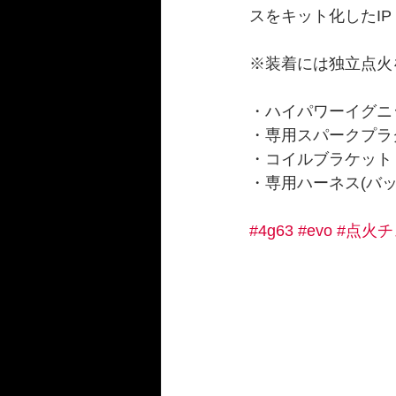
スをキット化したIP Q
※装着には独立点火
・ハイパワーイグニッシ
・専用スパークプラ
・コイルブラケット
・専用ハーネス(バッ
#4g63
#evo
#点火