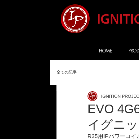
HOME
PROD
全ての記事
IGNITION PROJE
EVO 4G6
イグニッ
R35用IPパワーコ