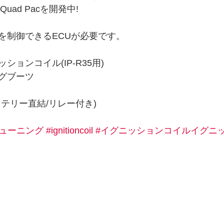
uad Pacを開発中!
を制御できるECUが必要です。
ョンコイル(IP-R35用)
グブーツ
テリー直結/リレー付き)
チューニング
#ignitioncoil
#イグニッションコイルイグニ