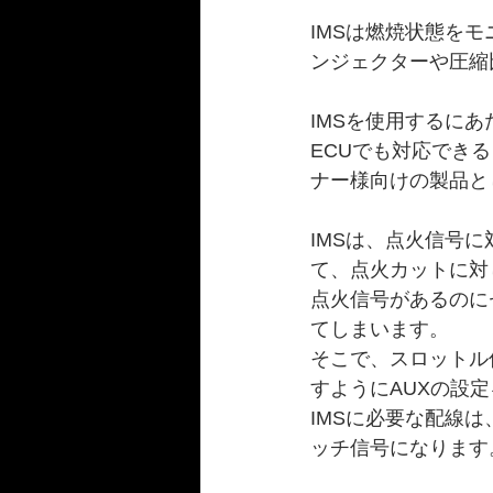
IMSは燃焼状態を
ンジェクターや圧縮
IMSを使用するに
ECUでも対応でき
ナー様向けの製品と
IMSは、点火信号
て、点火カットに対
点火信号があるのに
てしまいます。
そこで、スロットル
すようにAUXの設
IMSに必要な配線
ッチ信号になります