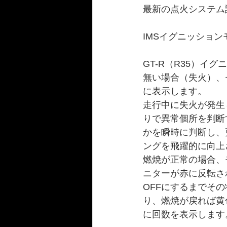
最新の点火システム
IMSイグニッションモニタリ
GT-R（R35）
無い場合（失火）、
に表示します。
走行中に失火が発生
りで異常個所を判断
かを瞬時に判断し、
ングを飛躍的に向上
燃焼が正常の場合、
ニターが赤に反転さ
OFFにするまでそ
り、燃焼が戻れば黄
に回数を表示します