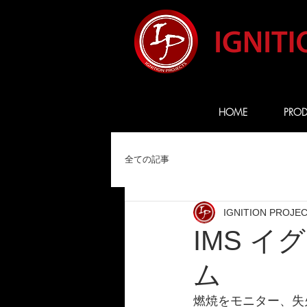
HOME
PROD
全ての記事
IGNITION PROJE
IMS 
ム
燃焼をモニター、失