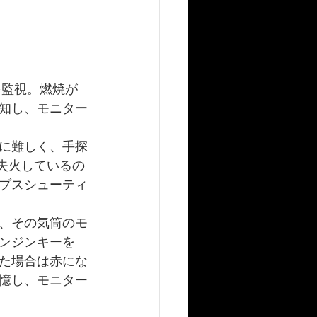
を監視。燃焼が
知し、モニター
に難しく、手探
失火しているの
ブスシューティ
、その気筒のモ
ンジンキーを
した場合は赤にな
憶し、モニター