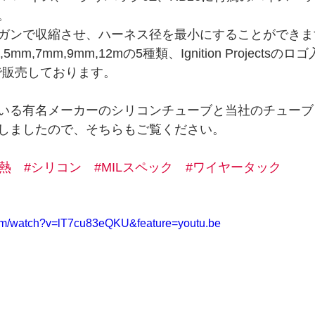
。
ガンで収縮させ、ハーネス径を最小にすることができま
m,7mm,9mm,12mの5種類、Ignition Projectsの
で販売しております。
いる有名メーカーのシリコンチューブと当社のチューブ
しましたので、そちらもご覧ください。
耐熱
#シリコン
#MILスペック
#ワイヤータック
com/watch?v=lT7cu83eQKU&feature=youtu.be