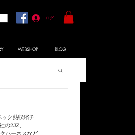
ログイン
RY
WEBSHOP
BLOG
ペック熱収縮チ
社の
2JZ、
ックハーネスなど