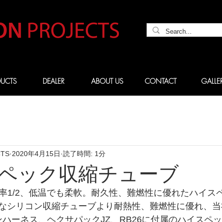
UCTS
DEALER
ABOUT US
CONTACT
GALLE
CTS
2020年4月15日
読了時間: 1分
スペック収縮チューブ
縮率1/2、低温でも柔軟。
耐久性、難燃性に優れたハイス
なシリコン収縮チューブより耐熱性、難燃性に優れ、当
ンハーネス、ヘクサパックJZ、
RB26に付属のハイスペ