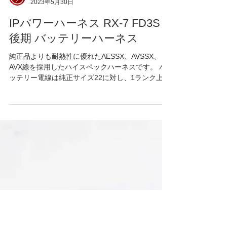
IGNITION PROJECTS
2023年5月30日
IPパワーハーネス RX-7 FD3S
後期 バッテリーハーネス
純正品よりも耐熱性に優れたAESSX、AVSSX、
AVX線を採用したハイスペックハーネスです。 バ
ッテリー電線は純正サイズ22に対し、1ランク上の
サイズ30を採用。純正の許容電流値は120Aです
が、当社電線は許容電流値168Aの大容量を確保し
ました。線構成は少し太めの素線径...