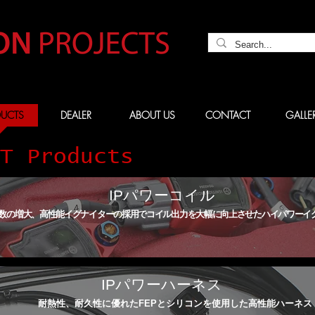
UCTS
DEALER
ABOUT US
CONTACT
GALLE
T Products
​IPパワーコイル
数の増大、高性能イグナイターの採用でコイル出力を大幅に向上させたハイパワーイ
​IPパワーハーネス
耐熱性、耐久性に優れたFEP​とシリコンを使用した高性能ハーネス