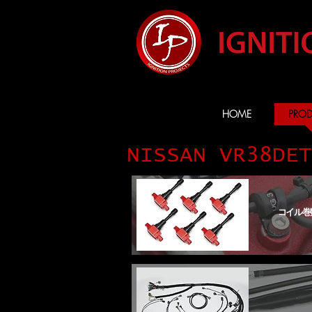
HOME
PROD
NISSAN VR38DET
コイル巻