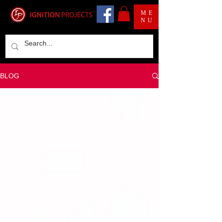
ME
NU
BLOG