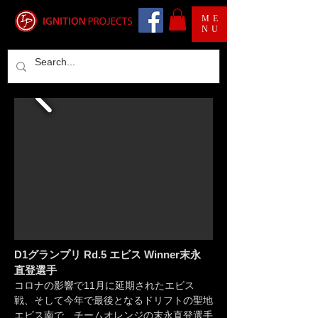
ME
NU
D1グランプリ Rd.5 エビス Winner末永
直登
選手
コロナの影響で11月に延期されたエビス
戦、そして今年で最後となるドリフトの聖地
エビス南で、チームオレンジの末永直登選手