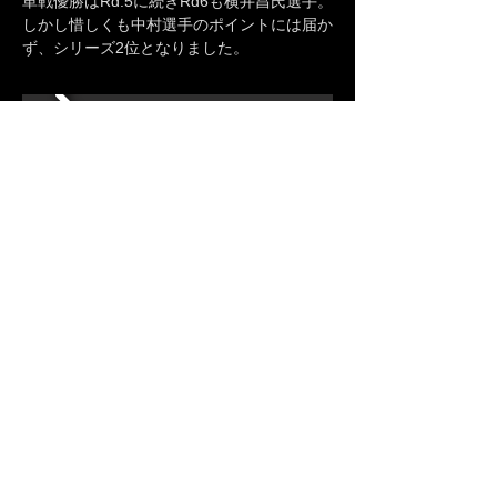
単戦優勝はRd.5に続きRd6も横井昌氏選手。
しかし惜しくも中村選手のポイントには届か
ず、シリーズ2位となりました。
D1グランプリ Rd.5&
Rd.6 エビスフォト
ギャラリー
プライバシーポリシー
|
保証規定
|
配送について
|
特
定商取引法に基づく表記 ｜
お問合せ Tel:042-706-
8312
© 株式会社Ignition Projects All Rights
Reserved.