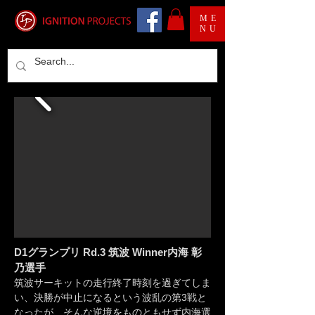
ME
NU
D1グランプリ Rd.3 筑波 Winner内海 彰
乃
選手
筑波サーキットの走行終了時刻を過ぎてしま
い、決勝が中止になるという波乱の第3戦と
なったが、そんな逆境をものともせず内海選