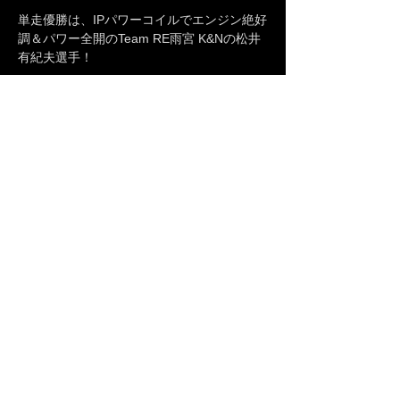
単走優勝は、IPパワーコイルでエンジン絶好
調＆パワー全開のTeam RE雨宮 K&Nの松井
有紀夫選手！
D1グランプリ Rd.3&
Rd.4 筑波フォトギ
ャラリー
プライバシーポリシー
|
保証規定
|
配送について
|
特
定商取引法に基づく表記 ｜
お問合せ Tel:042-706-
8312
© 株式会社Ignition Projects All Rights
Reserved.