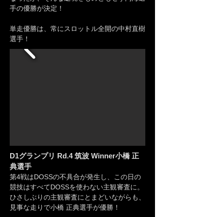
手の優勝が決定！
​単走優勝は、常にスロットル全開の中村直樹
選手！
D1グランプリ Rd.4 筑波 Winner
小橋 正
典選手
第4戦はDOSSの不具合が発生し、この日の
競技はすべてDOSSを使わない主観審査に。
ひさしぶりの主観審査にとまどいながらも、
見事な走りで小橋 正典選手が優勝！