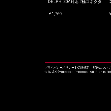
クイックビュー
DELPHI 30A対応 2極コネクタ
ー
価格
￥1,760
￥
プライバシーポリシー
|
保証規定
|
配送について
© 株式会社Ignition Projects All Rights Re