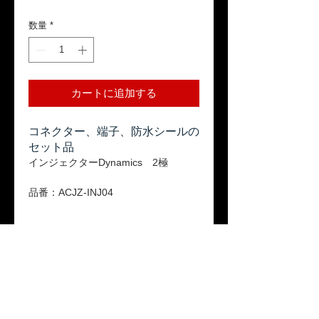
格
数量
*
カートに追加する
コネクター、端子、防水シールの
セット品
インジェクターDynamics 2極
品番：ACJZ-INJ04
返品ポリシー
本商品はお客様のご都合による返品は受
送料
け付けておりません。ご了承ください。
「配送について」をご参照ください。
保証期間