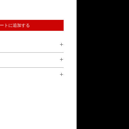
ートに追加する
合による返品は受け付けておりませ
参照ください。
正常な使用状態で故障した場合、1年
換対応をいたします。詳しくは「保証
い。