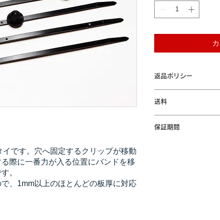
カ
返品ポリシー
本商品はお客様のご都
送料
ん。ご了承ください。
「配送について」をご
保証期間
本製品が保証期間内に
タイです。穴へ固定するクリップが移動
間の無償修理または交
する際に一番力が入る位置にバンドを移
規定」をご参照くださ
です。
で、1mm以上のほとんどの板厚に対応