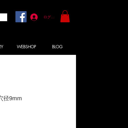
ログイン
RY
WEBSHOP
BLOG
穴径9mm