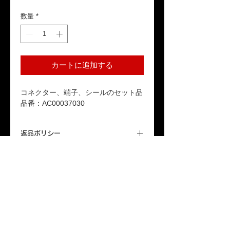
格
数量
*
カートに追加する
コネクター、端子、シールのセット品
品番：AC00037030
返品ポリシー
本商品はお客様のご都合による返品は受
送料
け付けておりません。ご了承ください。
「配送について」をご参照ください。
保証期間
本製品が保証期間内に正常な使用状態で
故障した場合、1年間の無償修理または
交換対応をいたします。詳しくは「保証