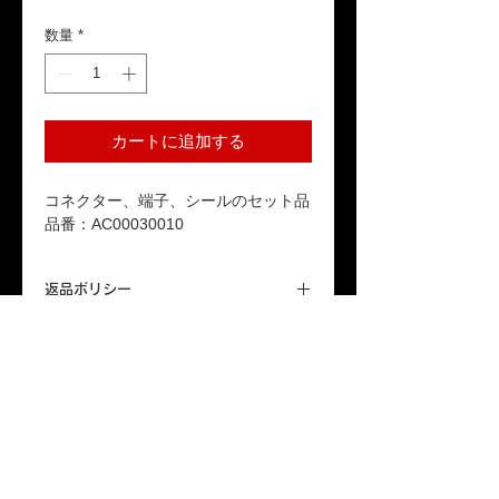
格
数量
*
カートに追加する
コネクター、端子、シールのセット品
品番：AC00030010
返品ポリシー
本商品はお客様のご都合による返品は受
送料
け付けておりません。ご了承ください。
「配送について」をご参照ください。
保証期間
本製品が保証期間内に正常な使用状態で
故障した場合、1年間の無償修理または
交換対応をいたします。詳しくは「保証