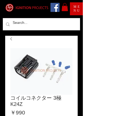
ME
NU
コイルコネクター 3極
K24Z
価
￥990