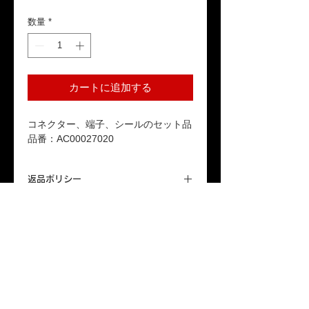
格
数量
*
カートに追加する
コネクター、端子、シールのセット品
品番：AC00027020
返品ポリシー
本商品はお客様のご都合による返品は受
送料
け付けておりません。ご了承ください。
「配送について」をご参照ください。
保証期間
本製品が保証期間内に正常な使用状態で
故障した場合、1年間の無償修理または
交換対応をいたします。詳しくは「保証