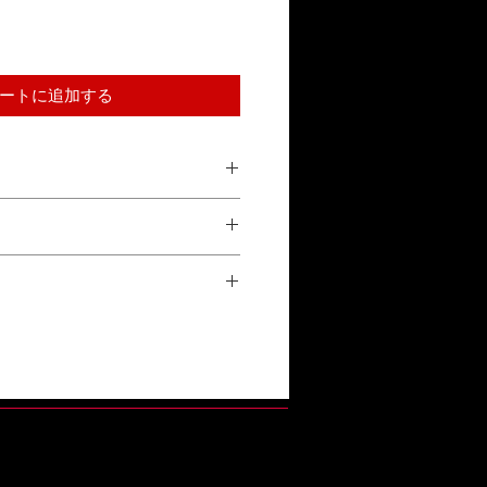
ートに追加する
合による返品は受け付けておりませ
参照ください。
正常な使用状態で故障した場合、1年
換対応をいたします。詳しくは「保証
い。