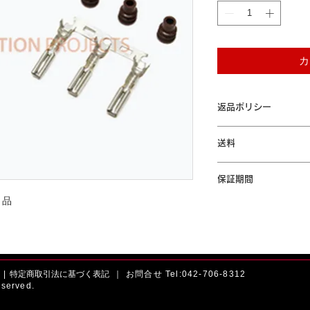
カ
返品ポリシー
本商品はお客様のご都
送料
ん。ご了承ください。
「配送について」をご
保証期間
ト品
本製品が保証期間内に
間の無償修理または交
規定」をご参照くださ
|
特定商取引法に基づく表記 ｜
お問合せ Tel:042-706-8312
served.