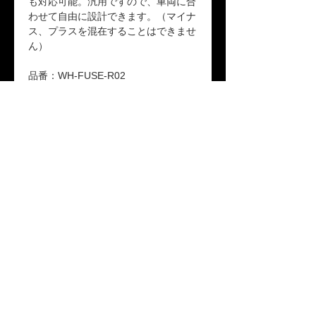
も対応可能。汎用ですので、車両に合
わせて自由に設計できます。（マイナ
ス、プラスを混在することはできませ
ん）
品番：WH-FUSE-R02
※本製品は受注生産です。受注後、約
2週間で出荷となります。
返品ポリシー
未開封の場合に限り商品到着後10日以内
送料
の返品を受け付けます。
「配送について」をご参照ください。
保証期間
本製品が保証期間内に正常な使用状態で
故障した場合、1年間の無償修理または
交換対応をいたします。詳しくは「保証
プライバシーポリシー
|
保証規定
|
配送について
|
特
規定」をご参照ください。
定商取引法に基づく表記 ｜
お問合せ Tel:042-706-