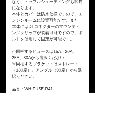
なく、トラブルシューティングも容易
になります。
本体とカバーは防水仕様ですので、エ
ンジンルームに設置可能です。また、
本体にはDTコネクターの
マウンティ
ングクリップが装着可能ですので、ボ
ルトを使用して固定が可能です。
※同梱するヒューズは15A、20A、
25A、30Aから選択ください。
※同梱するブラケットはストレート
（180度）、アングル（90度）から選
択ください。
品番：WH-FUSE-R41
構成部品：本体ｘ1、本体防水カバー
ｘ1、リレー×１、ヒューズ×１
(15A,20A,25A,30Aから選択くださ
い）、端子ｘ7、防止シールｘ7、防水
栓ｘ１、本体固定ブラケットｘ１(180
度、90度から選択ください）
取付説明書ダウンロード