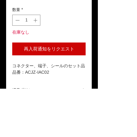
格
数量
*
在庫なし
再入荷通知をリクエスト
コネクター、端子、シールのセット品
品番：ACJZ-IAC02
返品ポリシー
本商品はお客様のご都合による返品は受
送料
け付けておりません。ご了承ください。
「配送について」をご参照ください。
保証期間
本製品が保証期間内に正常な使用状態で