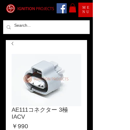
ME
NU
AE111コネクター 3極
IACV
価
￥990