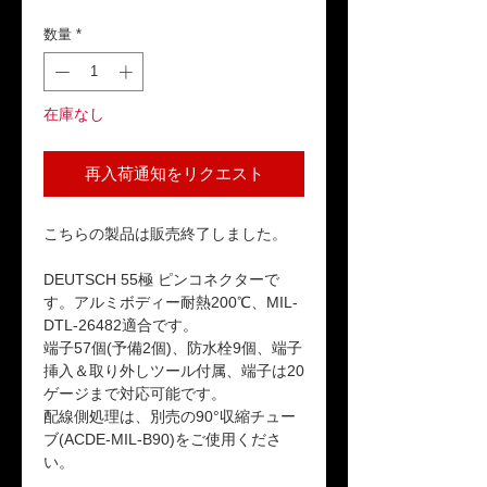
格
数量
*
在庫なし
再入荷通知をリクエスト
こちらの製品は販売終了しました。
DEUTSCH 55極 ピンコネクターで
す。アルミボディー耐熱200℃、MIL-
DTL-26482適合です。
端子57個(予備2個)、防水栓9個、端子
挿入＆取り外しツール付属、端子は20
ゲージまで対応可能です。
配線側処理は、別売の90°収縮チュー
ブ(ACDE-MIL-B90)をご使用くださ
い。