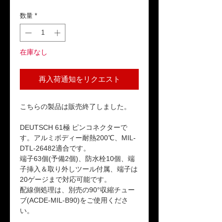
格
数量
*
在庫なし
再入荷通知をリクエスト
こちらの製品は販売終了しました。
DEUTSCH 61極 ピンコネクターで
す。アルミボディー耐熱200℃、MIL-
DTL-26482適合です。
端子63個(予備2個)、防水栓10個、端
子挿入＆取り外しツール付属、端子は
20ゲージまで対応可能です。
配線側処理は、別売の90°収縮チュー
ブ(ACDE-MIL-B90)をご使用くださ
い。