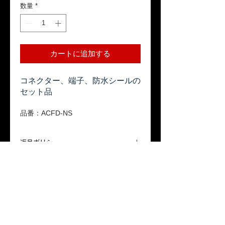
数量
*
カートに追加する
コネクター、端子、防水シールの
セット品
品番：ACFD-NS
返品ポリシー
本商品はお客様のご都合による返品は受
送料
け付けておりません。ご了承ください。
「配送について」をご参照ください。
保証期間
本製品が保証期間内に正常な使用状態で
故障した場合、1年間の無償修理または