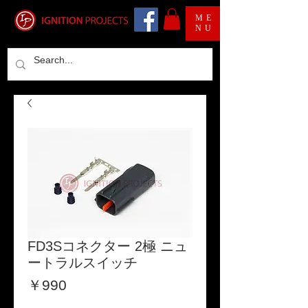
ME
NU
FD3Sコネクター 2極 ニュ
ートラルスイッチ
価
￥990
格