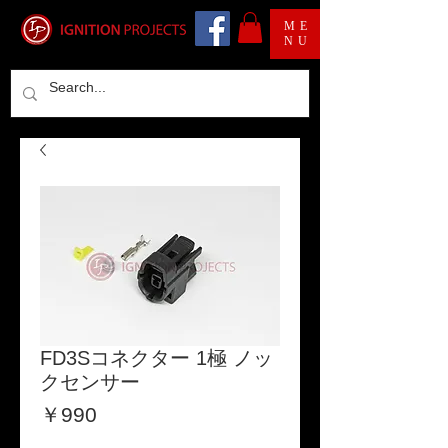
ME
NU
FD3Sコネクター 1極 ノッ
クセンサー
価
￥990
格