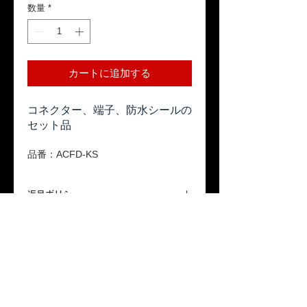
数量
*
カートに追加する
コネクター、端子、防水シールの
セット品
品番：ACFD-KS
返品ポリシー
本商品はお客様のご都合による返品は受
送料
け付けておりません。ご了承ください。
「配送について」をご参照ください。
保証期間
本製品が保証期間内に正常な使用状態で
故障した場合、1年間の無償修理または