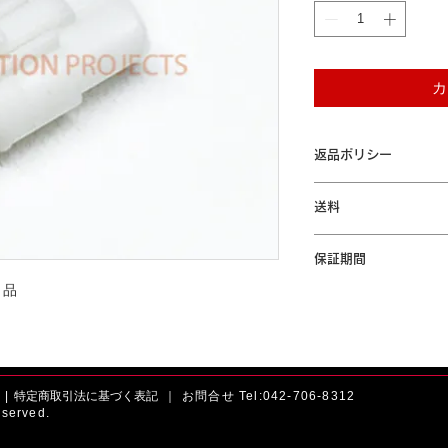
カ
返品ポリシー
本商品はお客様のご都
送料
ん。ご了承ください。
「配送について」をご
保証期間
ト品
本製品が保証期間内に
間の無償修理または交
規定」をご参照くださ
|
特定商取引法に基づく表記 ｜
お問合せ Tel:042-706-8312
served.