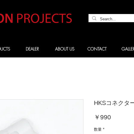
UCTS
DEALER
ABOUT US
CONTACT
GALLE
HKSコネクタ
価
￥990
格
数量
*