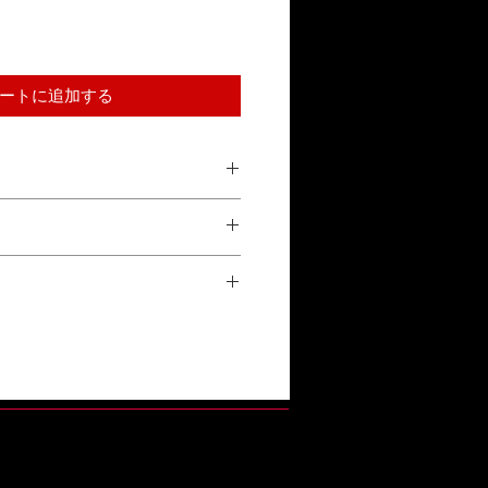
ートに追加する
合による返品は受け付けておりませ
参照ください。
正常な使用状態で故障した場合、1年
換対応をいたします。詳しくは「保証
い。