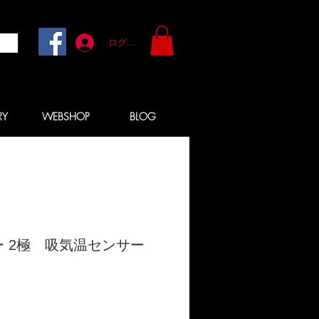
ログイン
RY
WEBSHOP
BLOG
ー 2極 吸気温センサー