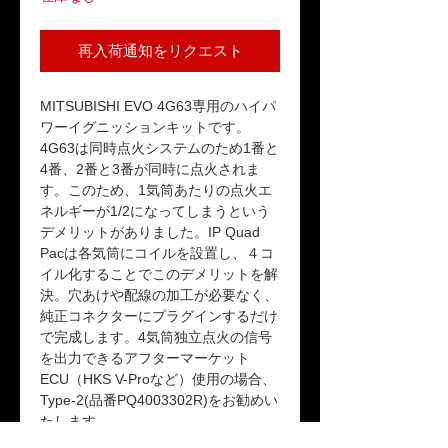
再入荷通知をリクエスト
MITSUBISHI EVO 4G63専用のハイパ
ワーイグニッションキットです。
4G63は同時点火システムのため1番と
4番、2番と3番が同時に点火されま
す。このため、1気筒あたりの点火エ
ネルギーが1/2になってしまうという
デメリットがありました。IP Quad
Pacは各気筒にコイルを設置し、４コ
イル化することでこのデメリットを解
決。穴あけや配線の加工が必要なく、
純正コネクターにプラグインするだけ
で完成します。4気筒独立点火の信号
を出力できるアフターマーケット
ECU（HKS V-Proなど）使用の場合、
Type-2(品番PQ4003302R)をお勧めい
たします。