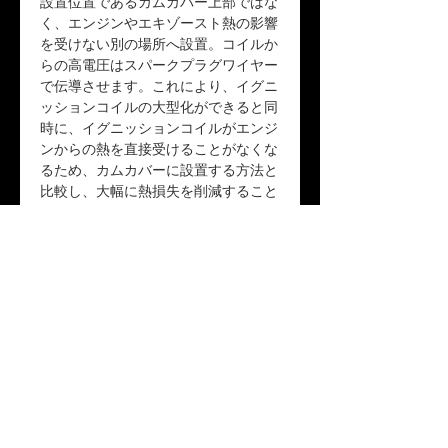
設置位置であるカムカバー上部ではな
く、エンジンやエキゾースト熱の影響
を受けない別の場所へ設置。コイルか
らの高電圧はスパークプラグワイヤー
で伝導させます。これにより、イグニ
ッションコイルの大型化ができると同
時に、イグニッションコイルがエンジ
ンからの熱を直接受けることがなくな
るため、カムカバーに設置する方法と
比較し、大幅に熱損失を削減すること
ができます。
品番：PQ4003602R
返品ポリシー
未開封の場合に限り商品到着後10日以内
送料
の返品を受け付けます。
「配送について」をご参照ください。