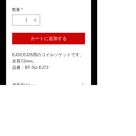
格
数量
*
カートに追加する
EJ20,EJ25用のコイルソケットです。
全長72mm。
品番：BT-SU-EJ72
返品ポリシー
本商品はお客様のご都合による返品は受
送料
け付けておりません。ご了承ください。
「配送について」をご参照ください。
保証期間
本製品が保証期間内に正常な使用状態で
故障した場合、1年間の無償修理または