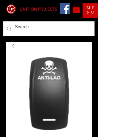
ME
NU