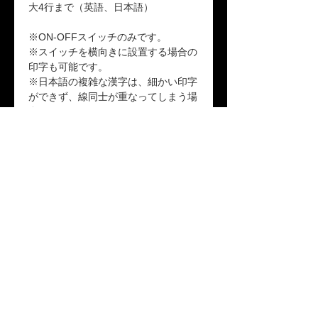
大4行まで（英語、日本語）
※ON-OFFスイッチのみです。
※スイッチを横向きに設置する場合の
印字も可能です。
※日本語の複雑な漢字は、細かい印字
ができず、線同士が重なってしまう場
合があります。
品番：WH-SW-CUS、WH-SW-CUST
返品ポリシー
本商品はお客様のご都合による返品は受
送料
け付けておりません。ご了承ください。
「配送について」をご参照ください。
保証期間
本製品が保証期間内に正常な使用状態で
故障した場合、1年間の無償修理または