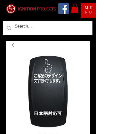
ME
NU