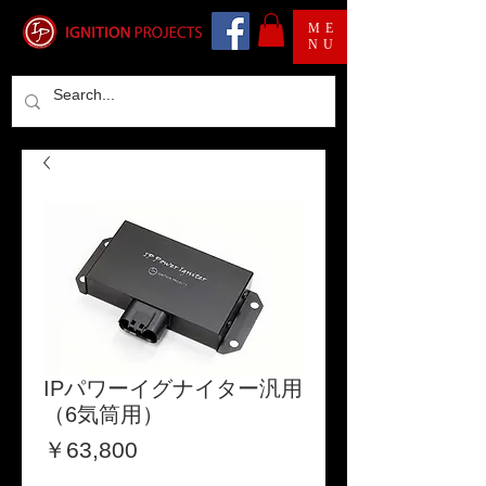
ME
NU
IPパワーイグナイター汎用
（6気筒用）
価
￥63,800
格