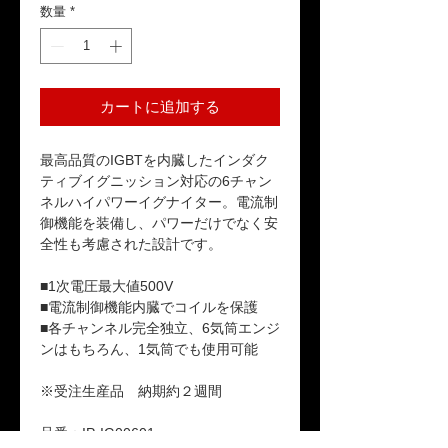
数量
*
カートに追加する
最高品質のIGBTを内臓したインダク
ティブイグニッション対応の6チャン
ネルハイパワーイグナイター。電流制
御機能を装備し、パワーだけでなく安
全性も考慮された設計です。
■1次電圧最大値500V
■電流制御機能内臓でコイルを保護
■各チャンネル完全独立、6気筒エンジ
ンはもちろん、1気筒でも使用可能
※受注生産品 納期約２週間
品番：IP-IG00601