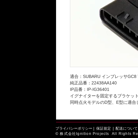
適合：SUBARU インプレッサGC8 V
純正品番：22438AA140
IP品番：IP-IG36401
イグナイターを固定するブラケッ
同時点火モデルのD型、E型に適合
プライバシーポリシー
|
保証規定
|
配送について
© 株式会社Ignition Projects All Rights Re