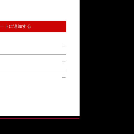
ートに追加する
品到着後10日以内の返品を受け付けま
参照ください。
正常な使用状態で故障した場合、1年
換対応をいたします。詳しくは「保証
い。