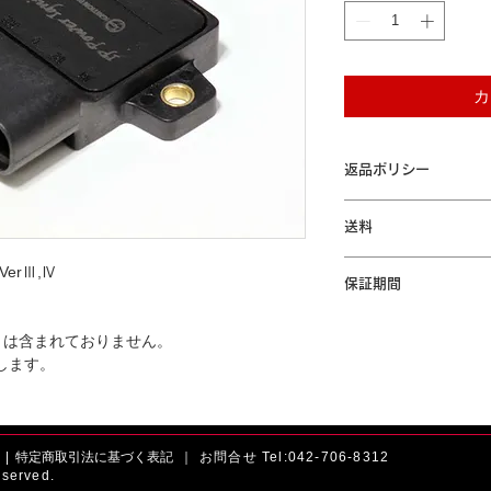
カ
返品ポリシー
未開封の場合に限り商
送料
す。
「配送について」をご
erⅢ,Ⅳ
保証期間
本製品が保証期間内に
トは含まれておりません。
間の無償修理または交
します。
規定」をご参照くださ
|
特定商取引法に基づく表記 ｜
お問合せ Tel:042-706-8312
served.