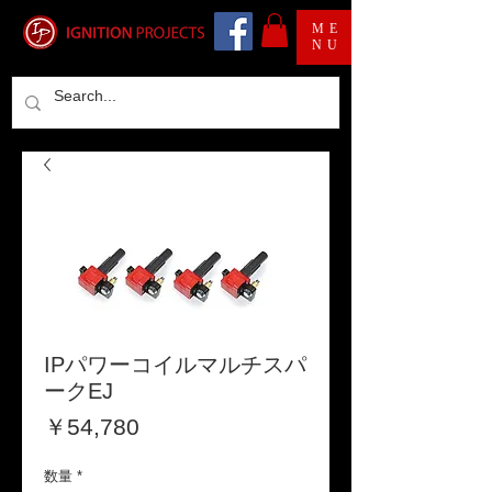
ME
NU
IPパワーコイルマルチスパ
ークEJ
価
￥54,780
格
数量
*