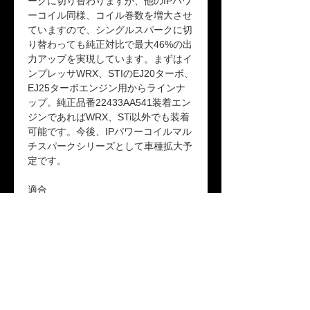
ークに切り替わりますが、他のIPパワ
ーコイル同様、コイル巻数を増大させ
ていますので、シングルスパークに切
り替わっても純正対比で最大46%の出
力アップを実現しています。まずはイ
ンプレッサWRX、STIのEJ20ターボ、
EJ25ターボエンジン用からラインナ
ップ。純正品番22433AA541装着エン
ジンであればWRX、STi以外でも装着
可能です。今後、IPパワーコイルマル
チスパークシリーズとして車種拡大予
定です。
適合
WRX
STI（VAB/GRF/GVF/GRB/GVB/GDB
）
レガシィ（BP5/BL5）​
品番：IP-M136401