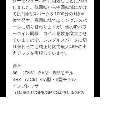
ターモジュール部に組込むことに成功
しました。低回転から中回転域にかけ
ては2回のスパークを1000分の1秒単
位で発生。高回転域ではシングルスパ
ークに切り替わりますが、他のIPパワ
ーコイル同様、コイル巻数を増大させ
ていますので、シングルスパークに切
り替わっても純正対比で最大46%の出
力アップを実現しています。
適合
86 （ZN6）※A型・B型モデル
BRZ （ZC6）※A型・B型モデル
インプレッサ
（GJ6/GJ7/GP6/GP7/GJ2/GJ3/GP2/
GP3T2/GT3/GK2/GK3）※B型・C型
モデル
レガシィ（BRM/BMM/BRG/BMG）
​フォレスター（SJG/SJ5）※A型・B
型・C型モデル
品番：IP-M149401