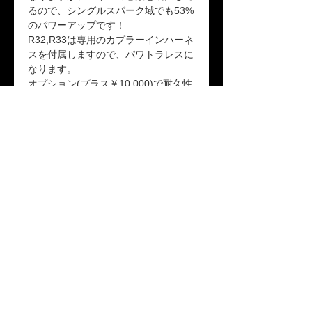
るので、シングルスパーク域でも53%
のパワーアップです！
R32,R33は専用のカプラーインハーネ
スを付属しますので、パワトラレスに
なります。
オプション(プラス￥10,000)で耐久性
に優れたFEPハーネスとシリコンチュ
ーブを使用した高性能ハーネスにグレ
ードアップできます。
返品ポリシー
未開封の場合に限り商品到着後10日以内
送料
の返品を受け付けます。
「配送について」をご参照ください。
保証期間
本製品が保証期間内に正常な使用状態で
故障した場合、1年間の無償修理または
交換対応をいたします。詳しくは「保証
プライバシーポリシー
|
保証規定
|
配送について
|
特
規定」をご参照ください。