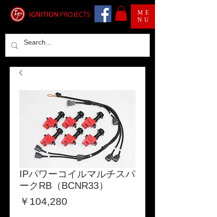
ME
NU
IPパワーコイルマルチスパ
ークRB（BCNR33）
価
￥104,280
格