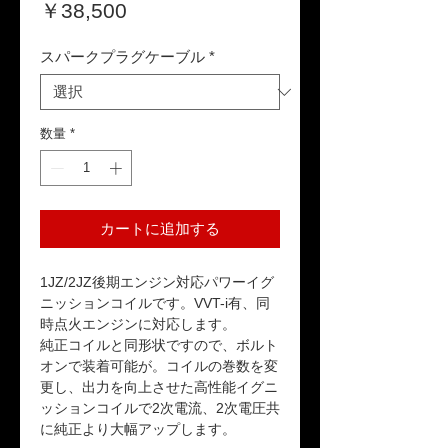
価
￥38,500
格
スパークプラグケーブル
*
数量
*
カートに追加する
1JZ/2JZ後期エンジン対応パワーイグ
ニッションコイルです。VVT-i有、同
時点火エンジンに対応します。
純正コイルと同形状ですので、ボルト
オンで装着可能が。コイルの巻数を変
更し、出力を向上させた高性能イグニ
ッションコイルで2次電流、2次電圧共
に純正より大幅アップします。