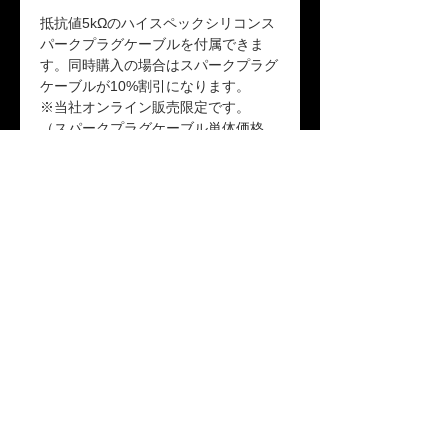
抵抗値5kΩのハイスペックシリコンス
パークプラグケーブルを付属できま
す。同時購入の場合はスパークプラグ
ケーブルが10%割引になります。
※当社オンライン販売限定です。
（スパークプラグケーブル単体価格
￥10,450）
品番：IP-R137303
返品ポリシー
未開封の場合に限り商品到着後10日以内
送料
の返品を受け付けます。
「配送について」をご参照ください。
保証期間
本製品が保証期間内に正常な使用状態で
故障した場合、1年間の無償修理または
交換対応をいたします。詳しくは「保証
プライバシーポリシー
|
保証規定
|
配送について
|
特
規定」をご参照ください。