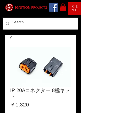
ME
NU
IP 20Aコネクター 8極キッ
ト
価
￥1,320
格