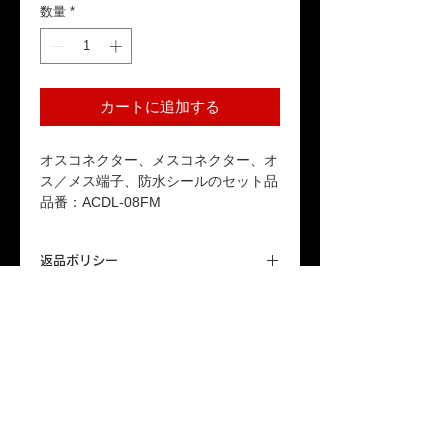
数量
*
カートに追加する
オスコネクター、メスコネクター、オ
ス／メス端子、防水シールのセット品
品番：ACDL-08FM
返品ポリシー
本商品はお客様のご都合による返品は受
送料
け付けておりません。ご了承ください。
「配送について」をご参照ください。
保証期間
本製品が保証期間内に正常な使用状態で
故障した場合、1年間の無償修理または
交換対応をいたします。詳しくは「保証