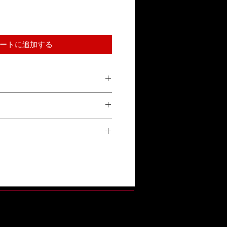
ートに追加する
ご都合による返品は受け付けて
承ください。
参照ください。
正常な使用状態で故障した場合、1年
換対応をいたします。詳しくは「保証
い。