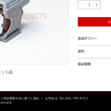
カ
返品ポリシー
本商品はお客様の
送料
おりません。ご了
「配送について」をご
保証期間
セット品
本製品が保証期間内に
間の無償修理または交
規定」をご参照くださ
|
特定商取引法に基づく表記 ｜
お問合せ Tel:042-706-8312
served.