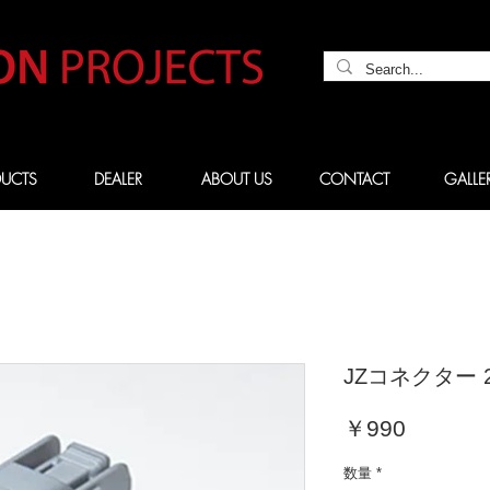
UCTS
DEALER
ABOUT US
CONTACT
GALLE
JZコネクター
価
￥990
格
数量
*