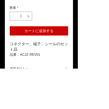
格
数量
*
カートに追加する
コネクター、端子、シールのセッ
ト品
品番：ACJZ-REV01
返品ポリシー
本商品はお客様のご都合による返
送料
品は受け付けておりません。ご了
承ください。
「配送について」をご参照ください。
保証期間
本製品が保証期間内に正常な使用状態で
故障した場合、1年間の無償修理または