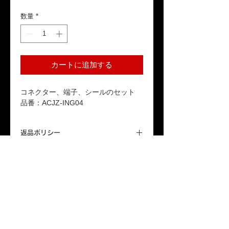
格
数量
*
カートに追加する
コネクター、端子、シールのセット
品番：ACJZ-ING04
返品ポリシー
本商品はお客様のご都合による返品は受
送料
け付けておりません。ご了承ください。
「配送について」をご参照ください。
保証期間
本製品が保証期間内に正常な使用状態で
故障した場合、1年間の無償修理または
交換対応をいたします。詳しくは「保証