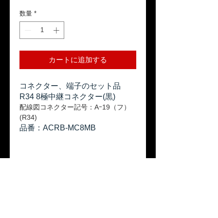
格
数量
*
カートに追加する
コネクター、端子のセット品
R34 8極中継コネクター(黒)
配線図コネクター記号：Aｰ19（フ）
(R34)
品番：ACRB-MC8MB
返品ポリシー
本商品はお客様のご都合による返品は受
送料
け付けておりません。ご了承ください。
「配送について」をご参照ください。
保証期間