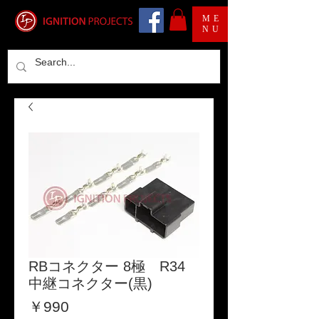
ME
NU
RBコネクター 8極 R34
中継コネクター(黒)
価
￥990