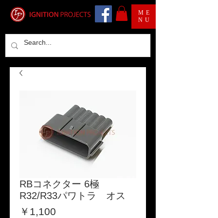
ME
NU
RBコネクター 6極
R32/R33パワトラ オス
価
￥1,100