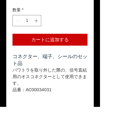
格
数量
*
カートに追加する
コネクター、端子、シールのセッ
ト品
パワトラを取り外した際の、信号直結
用のオスコネクターとして使用できま
す。
品番：AC00034031
返品ポリシー
本商品はお客様のご都合による返品は受
送料
け付けておりません。ご了承ください。