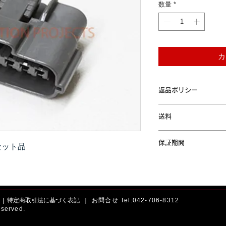
数量
*
カ
返品ポリシー
本商品はお客様のご都
送料
ん。ご了承ください。
「配送について」をご
保証期間
セット品
本製品が保証期間内に
間の無償修理または交
規定」をご参照くださ
|
特定商取引法に基づく表記 ｜
お問合せ Tel:042-706-8312
served.