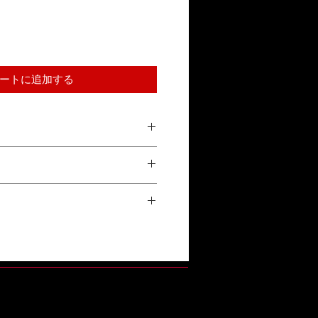
ートに追加する
合による返品は受け付けておりませ
参照ください。
正常な使用状態で故障した場合、1年
換対応をいたします。詳しくは「保証
い。