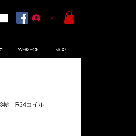
ログイン
RY
WEBSHOP
BLOG
3極 R34コイル