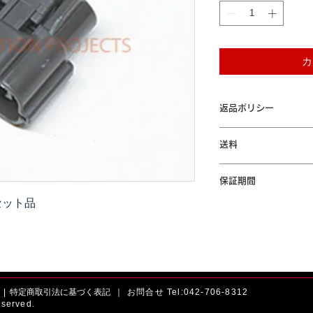
カ
返品ポリシー
本商品はお客様のご都
送料
ん。ご了承ください。
「配送について」をご
保証期間
セット品
本製品が保証期間内に
間の無償修理または交
規定」をご参照くださ
|
特定商取引法に基づく表記 ｜
お問合せ Tel:042-706-8312
served.