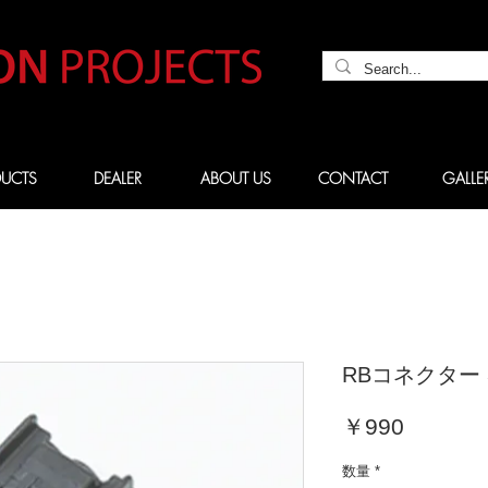
UCTS
DEALER
ABOUT US
CONTACT
GALLE
RBコネクター 
価
￥990
格
数量
*