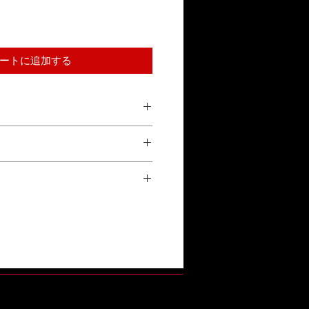
ートに追加する
合による返品は受け付けておりませ
参照ください。
正常な使用状態で故障した場合、1年
換対応をいたします。詳しくは「保証
い。