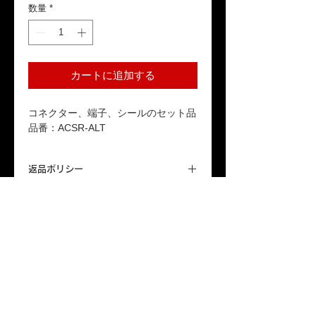
数量
*
カートに追加する
コネクター、端子、シールのセット品
品番：ACSR-ALT
返品ポリシー
本商品はお客様のご都合による返品は受
送料
け付けておりません。ご了承ください。
「配送について」をご参照ください。
保証期間
本製品が保証期間内に正常な使用状態で
故障した場合、1年間の無償修理または
交換対応をいたします。詳しくは「保証
プライバシーポリシー
|
保証規定
|
配送について
|
特
規定」をご参照ください。