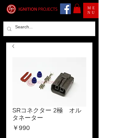
ME
NU
SRコネクター 2極 オル
タネーター
価
￥990
格