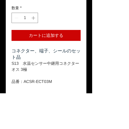
格
数量
*
カートに追加する
コネクター、端子、シールのセッ
ト品
S13 水温センサー中継用コネクター
オス 3極
品番：ACSR-ECT03M
返品ポリシー
本商品はお客様のご都合による返品は受
送料
け付けておりません。ご了承ください。
「配送について」をご参照ください。
保証期間