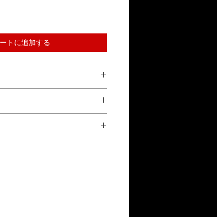
ートに追加する
品到着後10日以内の返品を受け付けま
参照ください。
正常な使用状態で故障した場合、1年
換対応をいたします。詳しくは「保証
い。