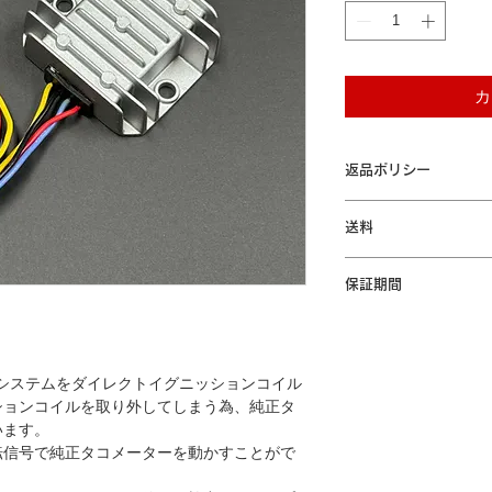
カ
返品ポリシー
未開封の場合に限り商
送料
す。
「配送について」をご
保証期間
本製品が保証期間内に
間の無償修理または交
規定」をご参照くださ
ーシステムをダイレクトイグニッションコイル
ションコイルを取り外してしまう為、純正タ
います。
転信号で純正タコメーターを動かすことがで