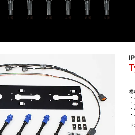
I
T
構
・
・
・
・
​