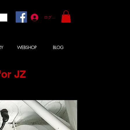
ログイン
RY
WEBSHOP
BLOG
for JZ