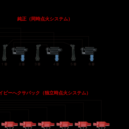
純正（同時点火システム）
純正
は、
す。そ
なって
イピーへクサパック（独立時点火システム）
アイ
ター
点火
でも安
​※写