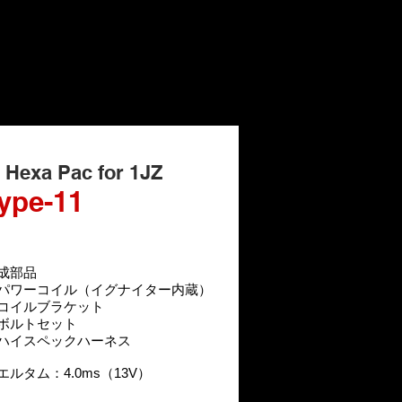
P Hexa Pac for 1JZ
ype-11
成部品
パワーコイル（イグナイター内蔵）
コイルブラケット
ボルトセット
ハイスペック
ハーネス
ドエルタム：4.0ms（13V）