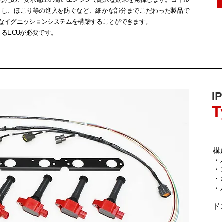
とし、ほこり等の進入を防ぐなど、細かな部分までこだわった製品で
なイグニッションシステムを構築することができます。
るECUが必要です。
I
T
構
・
・
・
・
​