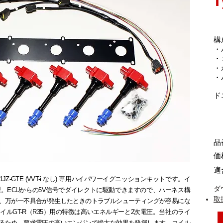
T
構
・
・
・
・
​
品番
価
適
JZ-GTE (VVT-i なし) 専用ハイパワーイグニッションキットです。イ
ダ
。ECUからの5V信号でダイレクトに駆動できますので、ハーネス構
取
、万が一不具合が発生したときのトラブルシューティングが容易にな
イルGT-R（R35）用の特徴は高いエネルギーと2次電圧。当社のライ
るため、要求電圧の高いエンジンで絶大な効果を発揮します。コイル