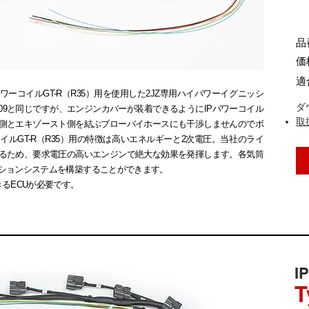
品番
価
適
ーコイルGT-R（R35）用を使用した2JZ専用ハイパワーイグニッシ
ダ
7609と同じですが、エンジンカバーが装着できるようにIPパワーコイル
取
側とエキゾースト側を結ぶブローバイホースにも干渉しませんのでボ
イルGT-R（R35）用の特徴は高いエネルギーと2次電圧。当社のライ
るため、要求電圧の高いエンジンで絶大な効果を発揮します。各気筒
ションシステムを構築することができます。
るECUが必要です。
I
T