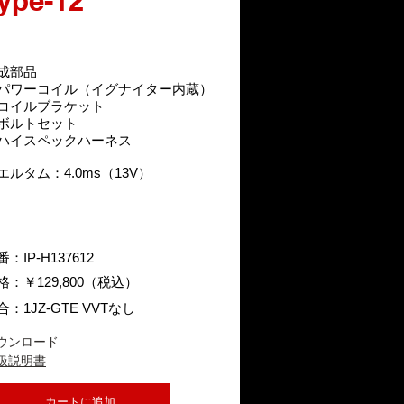
ype-12
成部品
パワーコイル（イグナイター内蔵）
コイルブラケット
ボルトセット
ハイスペック
ハーネス
ドエルタム：4.0ms（13V）
：IP-H137612
格：￥129,800（税込）
合：1JZ-GTE VVTなし
ウンロード
扱説明書
カートに追加