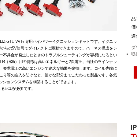
品番
価
適
1JZ-GTE VVT-i 専用ハイパワーイグニッションキットです。イグニッ
ダ
Uからの5V信号でダイレクトに駆動できますので、ハーネス構成をシ
取
一不具合が発生したときのトラブルシューティングが容易になるとい
T-R（R35）用の特徴は高いエネルギーと2次電圧。当社のラインナッ
、要求電圧の高いエンジンで絶大な効果を発揮します。コイル先端に
こり等の進入を防ぐなど、細かな部分までこだわった製品です。各気
ッションシステムを構築することができます。
るECUが必要です。
I