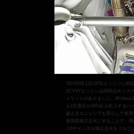
TOYOTA 2JZ-GTEエンジ
JZ VVTエンジンは同時点火シ
メリットがありました。IP He
も2次電圧が20%以上向上する
超えるエンジンでも安心して使用
各気筒独立点火にすることで、理
※6チャンネル独立点火をフルコ