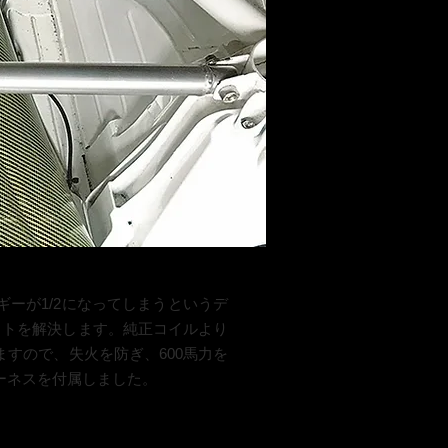
。
ギーが1/2になってしまうというデ
リットを解決します。純正コイルより
すので、失火を防ぎ、600馬力を
ーネスを付属しました。