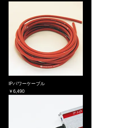
IPパワーケーブル
価格
￥6,490