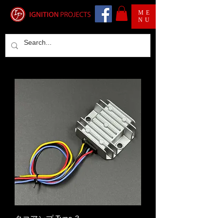
ME
NU