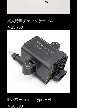
点火時期チェックケーブル
価格
￥13,750
IPパワーコイル Type-HEI
価格
￥16,500