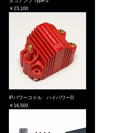
タコアンプ Type-3
価格
￥23,100
IPパワーコイル ハイパワーD
価格
￥16,500