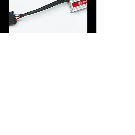
IPリフト
価格
￥53,900